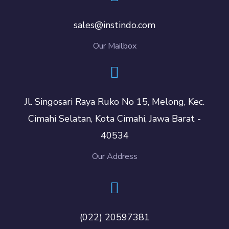
sales@instindo.com
Our Mailbox
Jl. Singosari Raya Ruko No 15, Melong, Kec.
Cimahi Selatan, Kota Cimahi, Jawa Barat -
40534
Our Address
(022) 20597381