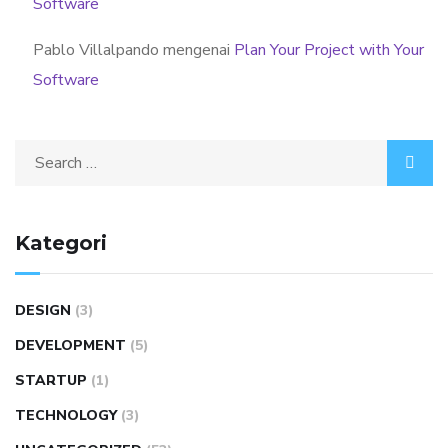
Software
Pablo Villalpando
mengenai
Plan Your Project with Your
Software
Kategori
DESIGN
(3)
DEVELOPMENT
(5)
STARTUP
(1)
TECHNOLOGY
(3)