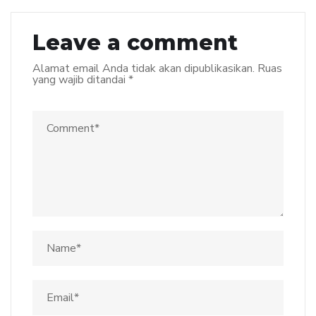
Leave a comment
Alamat email Anda tidak akan dipublikasikan.
Ruas
yang wajib ditandai
*